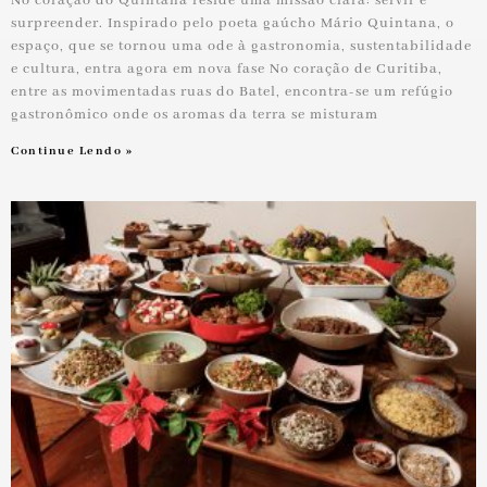
No coração do Quintana reside uma missão clara: servir e
surpreender. Inspirado pelo poeta gaúcho Mário Quintana, o
espaço, que se tornou uma ode à gastronomia, sustentabilidade
e cultura, entra agora em nova fase No coração de Curitiba,
entre as movimentadas ruas do Batel, encontra-se um refúgio
gastronômico onde os aromas da terra se misturam
Continue Lendo »