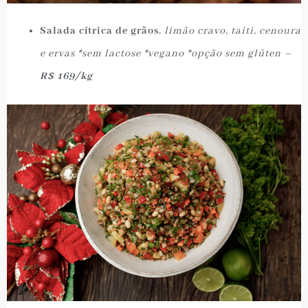
Salada cítrica de grãos
,
limão cravo, taiti, cenoura
e ervas *sem lactose *vegano *opção sem glúten –
R$ 169/kg