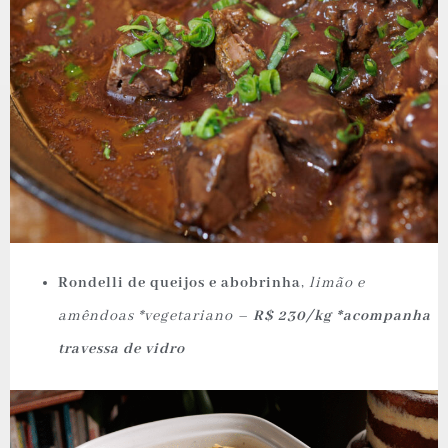
Rondelli de queijos e abobrinha
,
limão e
amêndoas *vegetariano –
R$ 230/kg *acompanha
travessa de vidro