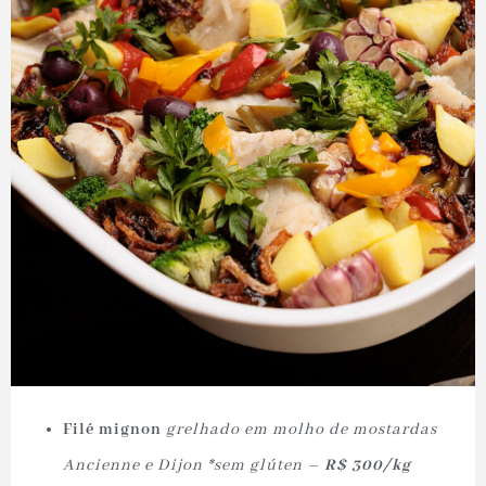
Filé mignon
grelhado em molho de mostardas
Ancienne e Dijon *sem glúten –
R$ 300/kg