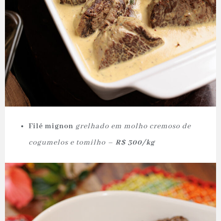
Filé mignon
grelhado em molho cremoso de
cogumelos e tomilho –
R$ 300/kg