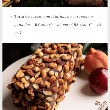
Torta de cacau
com lâminas de caramelo e
ganache –
R$ 290 (P – 23 cm) / R$ 450 (G – 28
cm)