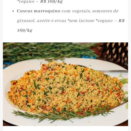
*vegano
–
R$ 169/kg
Cuscuz marroquino
com vegetais, sementes de
girassol, azeite e ervas *sem lactose *vegano –
R$
169/kg