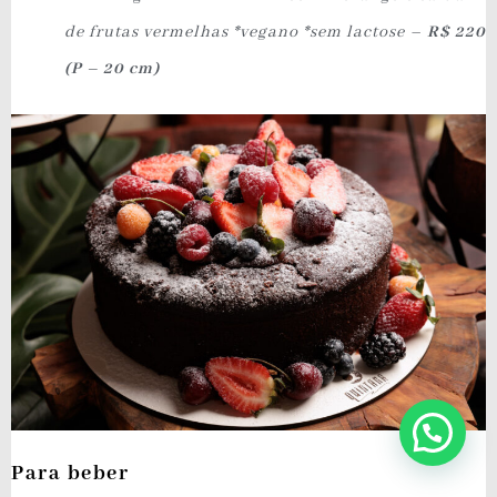
de frutas vermelhas *vegano *sem lactose –
R$ 220
(P – 20 cm)
Para beber