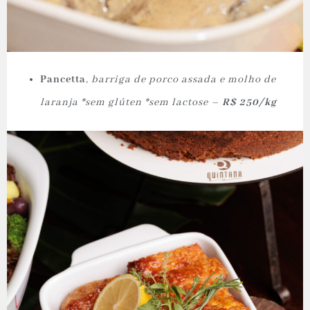
Pancetta
, barriga de porco assada e molho de
laranja *sem glúten *sem lactose –
R$ 250/kg