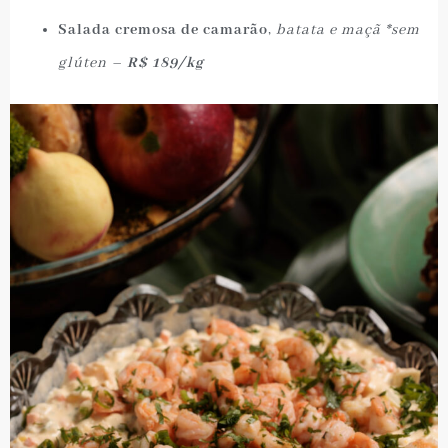
Salada cremosa de camarão
,
batata e maçã *sem
glúten –
R$ 189/kg