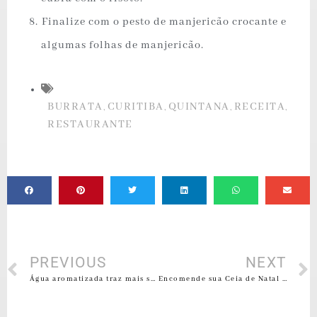
⁠Finalize com o pesto de manjericão crocante e
algumas folhas de manjericão.
BURRATA
CURITIBA
QUINTANA
RECEITA
,
,
,
,
RESTAURANTE
PREVIOUS
NEXT
Água aromatizada traz mais saúde e hidratação no verão
Encomende sua Ceia de Natal 2025 no Quintana Gastronomia em Curitiba