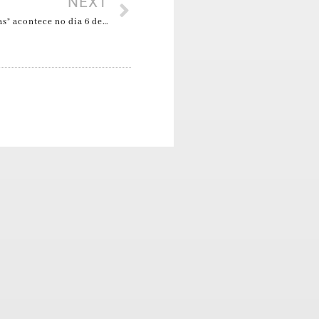
NEXT
Vernissage da exposição “Diversas Pequenas Histórias” acontece no dia 6 de novembro