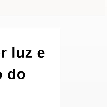
r luz e
o do