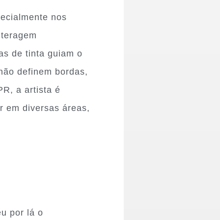
pecialmente nos
nteragem
as de tinta guiam o
 não definem bordas,
R, a artista é
ar em diversas áreas,
u por lá o