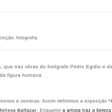
osição
fotografia
,
que traz obras do fotógrafo Pedro Egidio e da
 da figura humana.
ntornos e sombras. Assim definimos a exposição
“L
Melissa Baltazar
. Enquanto
a artista traz a bele