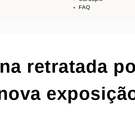
FAQ
a retratada po
nova exposiçã