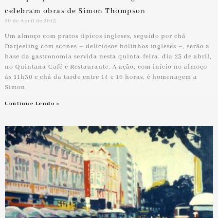
celebram obras de Simon Thompson
20 de April de 2015
Um almoço com pratos típicos ingleses, seguido por chá
Darjeeling com scones – deliciosos bolinhos ingleses –, serão a
base da gastronomia servida nesta quinta-feira, dia 23 de abril,
no Quintana Café e Restaurante. A ação, com início no almoço
às 11h30 e chá da tarde entre 14 e 16 horas, é homenagem a
Simon
Continue Lendo »