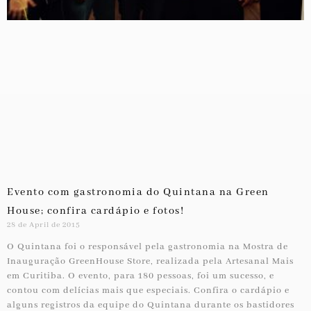
Evento com gastronomia do Quintana na Green
House; confira cardápio e fotos!
28 de April de 2015
O Quintana foi o responsável pela gastronomia na Mostra de
Inauguração GreenHouse Store, realizada pela Artesanal Mais
em Curitiba. O evento, para 180 pessoas, foi um sucesso, e
contou com delícias mais que especiais. Confira o cardápio e
alguns registros da equipe do Quintana durante os bastidores