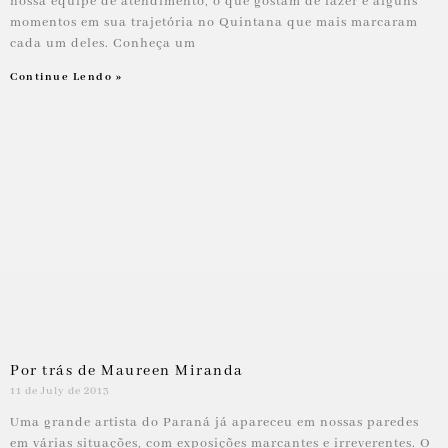
nossa equipe de atendimento, o que gostam de fazer e alguns
momentos em sua trajetória no Quintana que mais marcaram
cada um deles. Conheça um
Continue Lendo »
Por trás de Maureen Miranda
11 de July de 2013
Uma grande artista do Paraná já apareceu em nossas paredes
em várias situações, com exposições marcantes e irreverentes. O