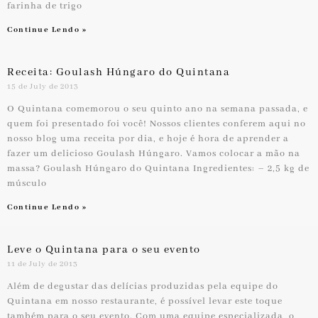
farinha de trigo
Continue Lendo »
Receita: Goulash Húngaro do Quintana
15 de July de 2013
O Quintana comemorou o seu quinto ano na semana passada, e
quem foi presentado foi você! Nossos clientes conferem aqui no
nosso blog uma receita por dia, e hoje é hora de aprender a
fazer um delicioso Goulash Húngaro. Vamos colocar a mão na
massa? Goulash Húngaro do Quintana Ingredientes: – 2,5 kg de
músculo
Continue Lendo »
Leve o Quintana para o seu evento
11 de July de 2013
Além de degustar das delícias produzidas pela equipe do
Quintana em nosso restaurante, é possível levar este toque
também para o seu evento. Com uma equipe especializada, o