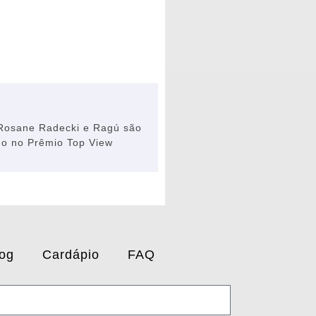
 Rosane Radecki e Ragú são
no no Prêmio Top View
og
Cardápio
FAQ