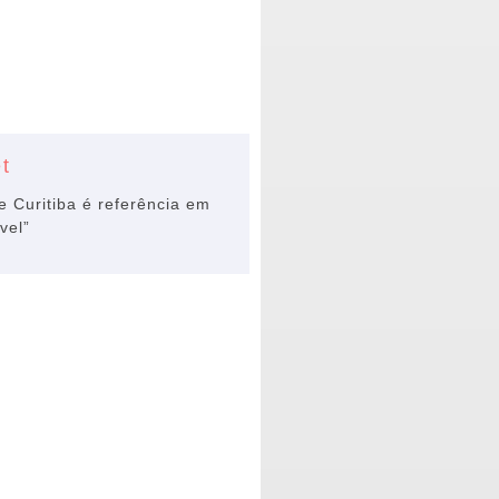
t
e Curitiba é referência em
vel”