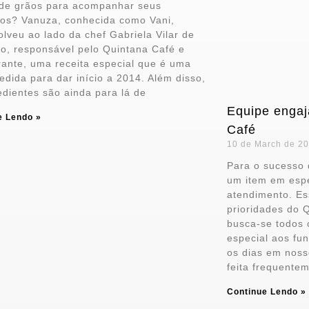
 de grãos para acompanhar seus
dos? Vanuza, conhecida como Vani,
lveu ao lado da chef Gabriela Vilar de
o, responsável pelo Quintana Café e
ante, uma receita especial que é uma
edida para dar início a 2014. Além disso,
edientes são ainda para lá de
Equipe engaj
e Lendo »
Café
10 de March de 2
Para o sucesso
um item em espe
atendimento. Es
prioridades do Q
busca-se todos 
especial aos fu
os dias em noss
feita frequente
Continue Lendo »