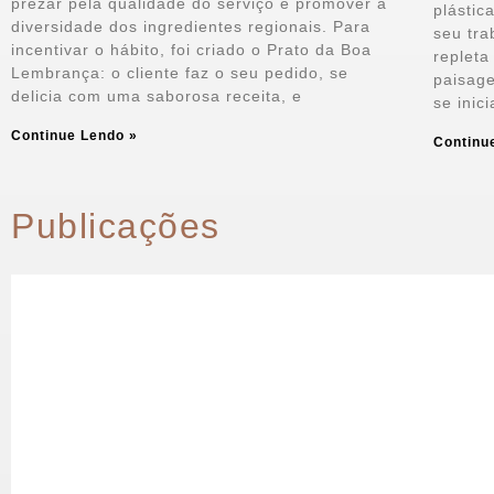
prezar pela qualidade do serviço e promover a
plástic
diversidade dos ingredientes regionais. Para
seu tra
incentivar o hábito, foi criado o Prato da Boa
repleta
Lembrança: o cliente faz o seu pedido, se
paisage
delicia com uma saborosa receita, e
se inic
Continue Lendo »
Continu
Publicações