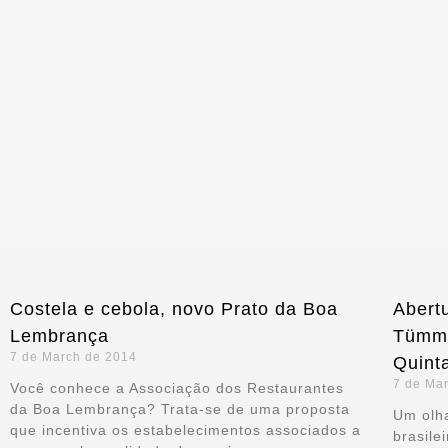
Costela e cebola, novo Prato da Boa
Abertu
Lembrança
Tümml
7 de March de 2014
Quint
7 de Ma
Você conhece a Associação dos Restaurantes
da Boa Lembrança? Trata-se de uma proposta
Um olh
que incentiva os estabelecimentos associados a
brasile