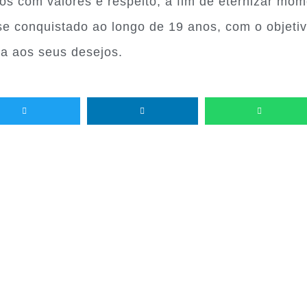
os com valores e respeito, a fim de eternizar mom
se conquistado ao longo de 19 anos, com o objetiv
da aos seus desejos.