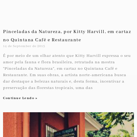
Pinceladas da Natureza, por Kitty Harvill, em cartaz
no Quintana Café e Restaurante
14 de September de 2015
É por meio de um olhar atento que Kitty Harvill expressa o seu
amor pela fauna e flora brasileira, retratada na mostra
“Pinceladas da Natureza”, em cartaz no Quintana Café e
Restaurante. Em suas obras, a artista norte-americana busca
dar destaque a belezas naturais e, desta forma, incentivar a
preservação das florestas tropicais, uma das
Continue Lendo »